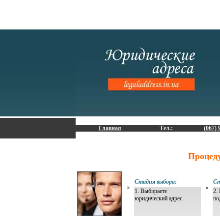
Главная
Тел.:
(067) 
Процед
Стадия выбора:
Ст
1. Выбираете
2.
юридический адрес.
по