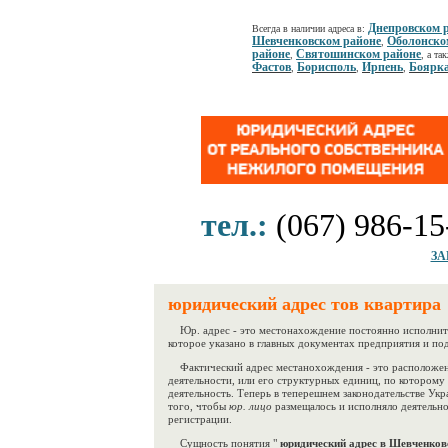
Днепровском 
Всегда в наличии адреса в:
Шевченковском районе
Оболонско
,
районе
Святошинском районе
,
, а та
Фастов
Борисполь
Ирпень
Боярк
,
,
,
тел.:
(067) 986-15
ЗА
юридический адрес тов квартира
Юр. адрес - это местонахождение постоянно исполните
которое указано в главных документах предприятия и по
Фактический адрес местанохождения - это расположен
деятельности, или его структурных единиц, по которому
деятельность. Теперь в теперешнем законодательстве Ук
того, чтобы
юр. лицо
размещалось и исполняло деятельн
регистрации.
Сущность понятия "
юридический адрес в Шевченков