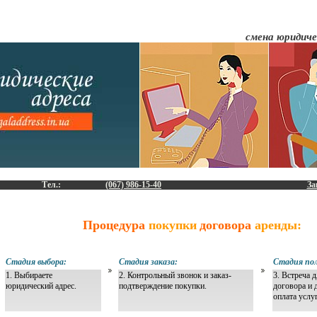
смена юридиче
Тел.:
(067) 986-15-40
За
Процедура
покупки
договора
аренды:
Стадия выбора:
Стадия заказа:
Стадия пол
1. Выбираете
2. Контрольный звонок и заказ-
3. Встреча 
юридический адрес.
подтверждение покупки.
договора и 
оплата услу