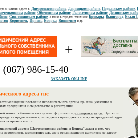
Днепровском районе
Дарницком районе
Подольском районе
гда в наличии адреса в:
,
,
,
вченковском районе
Оболонском районе
Голосеевском районе
Деснянском рай
,
,
,
йоне
Святошинском районе
Бровары
Вышгород
Белая 
,
, а также в городах, таких как:
,
,
стов
Борисполь
Ирпень
Боярка
Вишневом
,
,
,
,
и др.
+
:
(067) 986-15-40
ЗАКАЗАТЬ ON-LINE
ческого адреса гнс
стонахождение постоянно исполнительного органа юр. лица, указанное в
гах предприятия и свидетельстве о регистрации.
ый момент в большинстве случаев оформляются
договором аренды
. При этом
аренду не предоставляется, лишь дается право давать ссылку на арендуемый адрес
ьма от органов власти.
идический адрес в Шевченковском районе, в Боярке
" лежит в том, что
спд возможность зарегистрировать свою организацию по фактическому адресу