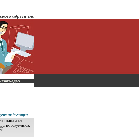
ского адреса гнс
казать адрес
учения договора:
для подписания
других документов,
ги.