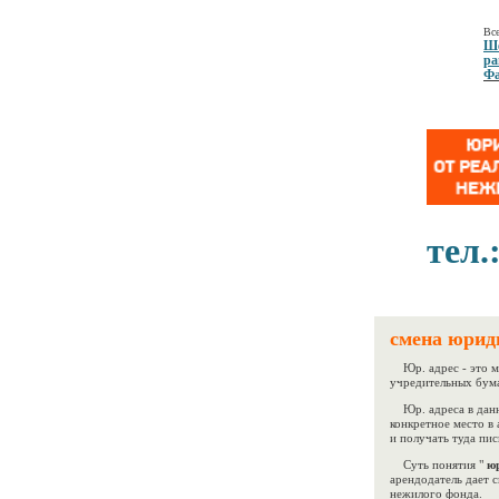
Все
Ше
ра
Фа
тел.
смена юриди
Юр. адрес - это ме
учредительных бума
Юр. адреса в данн
конкретное место в 
и получать туда пис
Суть понятия "
юр
арендодатель дает 
нежилого фонда.