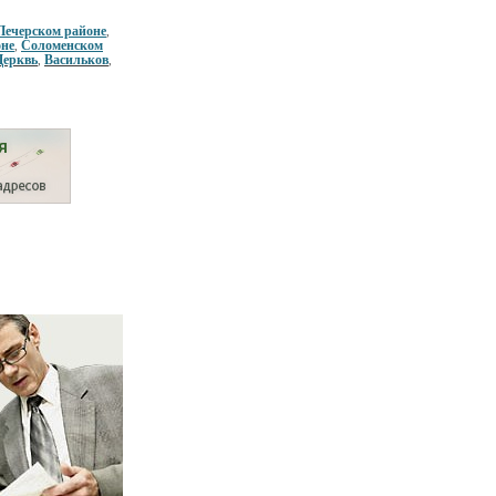
Печерском районе
,
оне
Соломенском
,
Церквь
Васильков
,
,