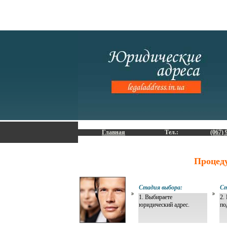
Главная
Тел.:
(067) 
Процед
Стадия выбора:
Ст
1. Выбираете
2.
юридический адрес.
по