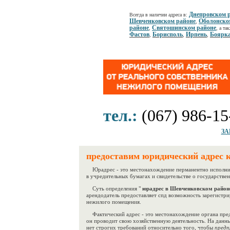
Днепровском 
Всегда в наличии адреса в:
Шевченковском районе
Оболонско
,
районе
Святошинском районе
,
, а та
Фастов
Борисполь
Ирпень
Боярк
,
,
,
тел.:
(067) 986-15
ЗА
предоставим юридический адрес 
Юрадрес - это местонахождение перманентно исполните
в учредительных бумагах и свидетельстве о государстве
Суть определения "
юрадрес в Шевченковском районе 
арендодатель предоставляет спд возможность зарегистри
нежилого помещения.
Фактический адрес - это местонахождение органа пред
он проводит свою хозяйственную деятельность. На данн
нет строгих требований относительно того, чтобы
пред